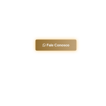
A Melhor Clíni
Barretos e Reg
Há mais de 20 anos transfor
atendimento humanizado.
Fale Conosco