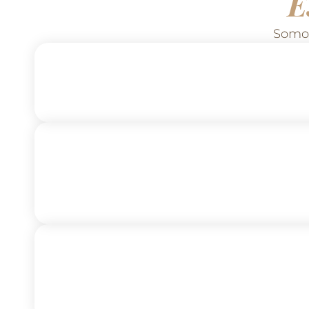
E
Somos