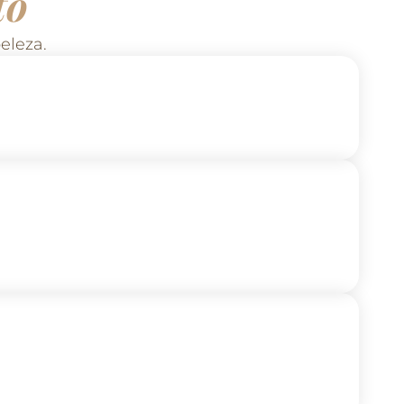
to
eleza.