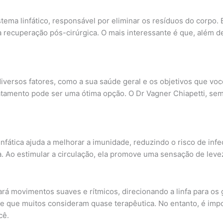
ema linfático, responsável por eliminar os resíduos do corpo.
 na recuperação pós-cirúrgica. O mais interessante é que, além
diversos fatores, como a sua saúde geral e os objetivos que vo
tamento pode ser uma ótima opção. O Dr Vagner Chiapetti, semp
linfática ajuda a melhorar a imunidade, reduzindo o risco de i
a. Ao estimular a circulação, ela promove uma sensação de leve
rá movimentos suaves e rítmicos, direcionando a linfa para os gâ
 que muitos consideram quase terapêutica. No entanto, é impor
cê.