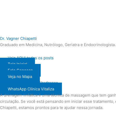
Dr. Vagner Chiapetti
Graduado em Medicina, Nutrólogo, Geriatra e Endocrinologista.
Veja AQUI todos os posts
Tela Inicial
Fale Conosco
Veja no Mapa
Instagram
Facebook
Wordpress
WhatsApp Clínica Vitaliza
A drenagem linfática é uma técnica de massagem que tem ganhad
circulação. Se você está pensando em iniciar esse tratamento
Chiapetti, estamos prontos para te ajudar nessa jornada.