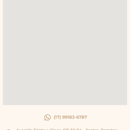
(17) 99183-6787
Avenida Trinta e Cinco, 613 32x34 - Centro, Barretos -