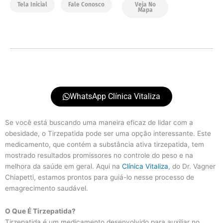
Tela Inicial
Fale Conosco
Veja No
Mapa
WhatsApp Clínica Vitaliza
Se você está buscando uma maneira eficaz de lidar com a
obesidade, o Tirzepatida pode ser uma opção interessante. Este
medicamento, que contém a substância ativa tirzepatida, tem
mostrado resultados promissores no controle do peso e na
melhora da saúde em geral. Aqui na
Clínica Vitaliza
, do Dr. Vagner
Chiapetti, estamos prontos para guiá-lo nesse processo de
emagrecimento saudável.
O Que É Tirzepatida?
Tirzepatida é um medicamento desenvolvido para auxiliar no