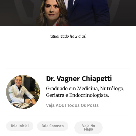
(atualizado há 2 dias)
Dr. Vagner Chiapetti
Graduado em Medicina, Nutrólogo,
Geriatra e Endocrinologista.
Veja AQUI Todos Os Posts
Tela Inicial
Fale Conosco
Veja No
Mapa
I
F
W