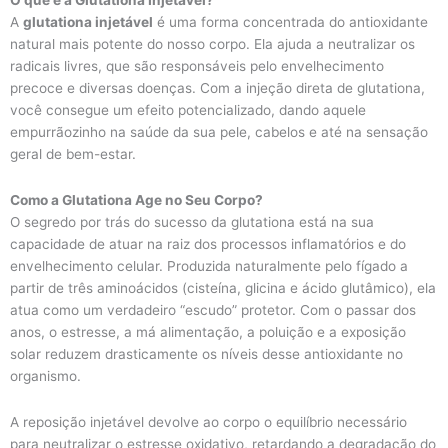
O que é a Glutationa Injetável?
A
glutationa injetável
é uma forma concentrada do antioxidante
natural mais potente do nosso corpo. Ela ajuda a neutralizar os
radicais livres, que são responsáveis pelo envelhecimento
precoce e diversas doenças. Com a injeção direta de glutationa,
você consegue um efeito potencializado, dando aquele
empurrãozinho na saúde da sua pele, cabelos e até na sensação
geral de bem-estar.
Como a Glutationa Age no Seu Corpo?
O segredo por trás do sucesso da glutationa está na sua
capacidade de atuar na raiz dos processos inflamatórios e do
envelhecimento celular. Produzida naturalmente pelo fígado a
partir de três aminoácidos (cisteína, glicina e ácido glutâmico), ela
atua como um verdadeiro “escudo” protetor. Com o passar dos
anos, o estresse, a má alimentação, a poluição e a exposição
solar reduzem drasticamente os níveis desse antioxidante no
organismo.
A reposição injetável devolve ao corpo o equilíbrio necessário
para neutralizar o estresse oxidativo, retardando a degradação do