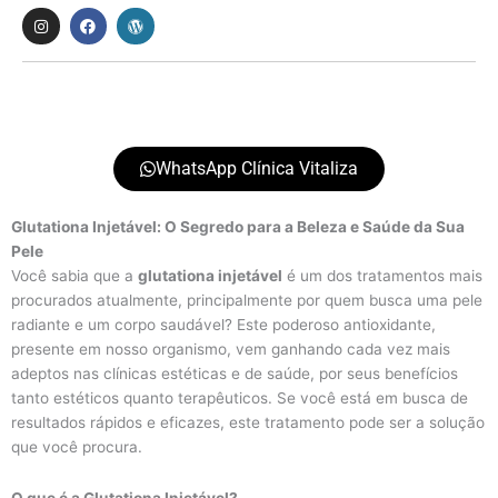
n
a
o
s
c
r
t
e
d
a
b
p
g
o
r
r
o
e
a
k
s
m
s
WhatsApp Clínica Vitaliza
Glutationa Injetável: O Segredo para a Beleza e Saúde da Sua
Pele
Você sabia que a
glutationa injetável
é um dos tratamentos mais
procurados atualmente, principalmente por quem busca uma pele
radiante e um corpo saudável? Este poderoso antioxidante,
presente em nosso organismo, vem ganhando cada vez mais
adeptos nas clínicas estéticas e de saúde, por seus benefícios
tanto estéticos quanto terapêuticos. Se você está em busca de
resultados rápidos e eficazes, este tratamento pode ser a solução
que você procura.