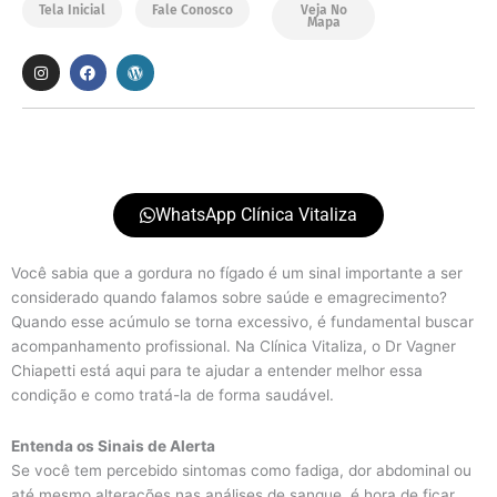
Tela Inicial
Fale Conosco
Veja No
Mapa
I
F
W
n
a
o
s
c
r
t
e
d
a
b
p
g
o
r
r
o
e
a
k
s
m
s
WhatsApp Clínica Vitaliza
Você sabia que a gordura no fígado é um sinal importante a ser
considerado quando falamos sobre saúde e emagrecimento?
Quando esse acúmulo se torna excessivo, é fundamental buscar
acompanhamento profissional. Na Clínica Vitaliza, o Dr Vagner
Chiapetti está aqui para te ajudar a entender melhor essa
condição e como tratá-la de forma saudável.
Entenda os Sinais de Alerta
Se você tem percebido sintomas como fadiga, dor abdominal ou
até mesmo alterações nas análises de sangue, é hora de ficar