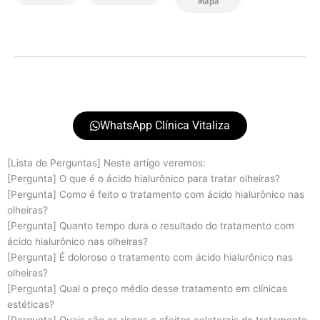
Mapa
WhatsApp Clínica Vitaliza
[Lista de Perguntas] Neste artigo veremos:
[Pergunta] O que é o ácido hialurônico para tratar olheiras?
[Pergunta] Como é feito o tratamento com ácido hialurônico nas
olheiras?
[Pergunta] Quanto tempo dura o resultado do tratamento com
ácido hialurônico nas olheiras?
[Pergunta] É doloroso o tratamento com ácido hialurônico nas
olheiras?
[Pergunta] Qual o preço médio desse tratamento em clínicas
estéticas?