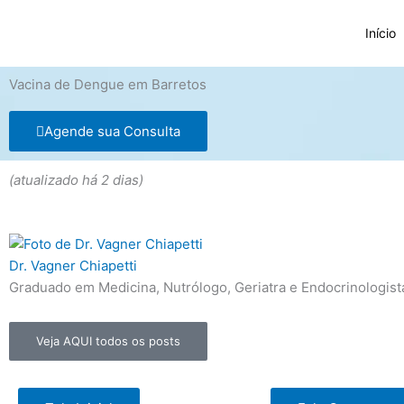
Ir
para
Início
o
conteúdo
Vacina de Dengue em Barretos
Agende sua Consulta
(atualizado há 2 dias)
Dr. Vagner Chiapetti
Graduado em Medicina, Nutrólogo, Geriatra e Endocrinologist
Veja AQUI todos os posts