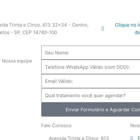
ida Trinta e Cinco, 613 32x34 - Centro,
Clique no 
etos - SP, CEP 14780-100
di
Nome
? Nossa equipe
WhatsApp
Válido
Email
(com
DDD)
Serviço
Enviar Formulário e Aguardar Cont
Fale Conosco
Noss
Avenida Trinta e Cinco, 613
P