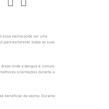
I
F
W
n
a
o
s
c
r
t
e
d
ue essa vacina pode ser uma
qui para esclarecer todas as suas
a
b
p
g
o
r
em áreas onde a dengue é comum.
r
o
e
 melhores orientações durante a
a
k
s
m
s
e beneficiar da vacina. Durante