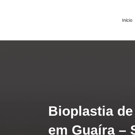
Ir
para
o
Início
conteúdo
Bioplastia d
em Guaíra – 