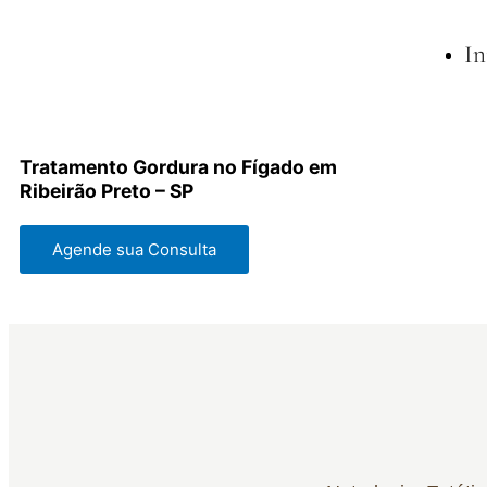
Ir
para
In
o
conteúdo
Tratamento Gordura no Fígado em
Ribeirão Preto – SP
Agende sua Consulta