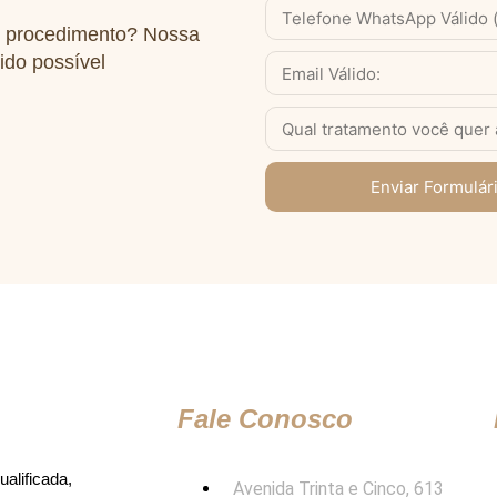
WhatsApp
m procedimento? Nossa
Válido
(com
ido possível
Email
DDD)
Serviço
Enviar Formulári
Fale Conosco
alificada,
Avenida Trinta e Cinco, 613