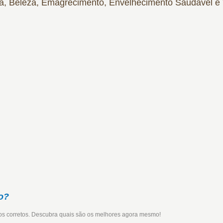
ica, Beleza, Emagrecimento, Envelhecimento Saudável e T
o?
cos corretos. Descubra quais são os melhores agora mesmo!