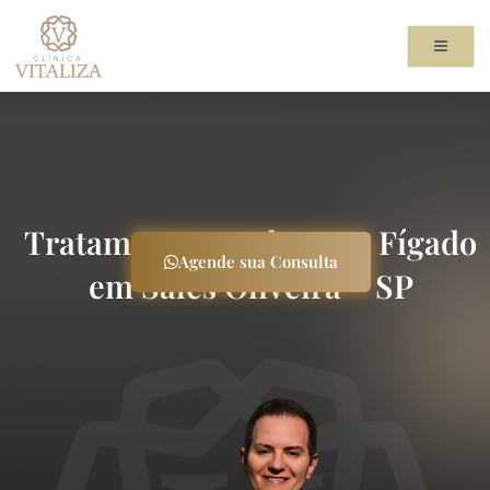
Ir
para
o
conteúdo
Tratamento Gordura no Fígado
Agende sua Consulta
em Sales Oliveira – SP