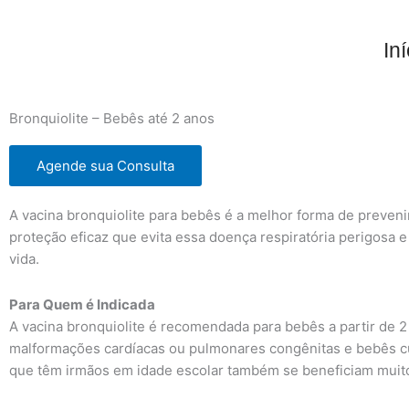
Ir
para
Iní
o
conteúdo
Bronquiolite – Bebês até 2 anos
Agende sua Consulta
A vacina bronquiolite para bebês é a melhor forma de prevenir
proteção eficaz que evita essa doença respiratória perigosa
vida.
Para Quem é Indicada
A vacina bronquiolite é recomendada para bebês a partir de 
malformações cardíacas ou pulmonares congênitas e bebês c
que têm irmãos em idade escolar também se beneficiam muito