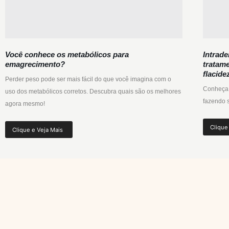
Você conhece os metabólicos para
Intrade
emagrecimento?
tratame
flacide
Perder peso pode ser mais fácil do que você imagina com o
Conheça a
uso dos metabólicos corretos. Descubra quais são os melhores
fazendo 
agora mesmo!
Clique
Clique e Veja Mais