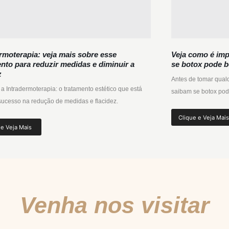
rmoterapia: veja mais sobre esse
Veja como é imp
nto para reduzir medidas e diminuir a
se botox pode b
z
Antes de tomar qual
 Intradermoterapia: o tratamento estético que está
saibam se botox pode
sucesso na redução de medidas e flacidez.
Clique e Veja Mai
 e Veja Mais
Venha nos visitar