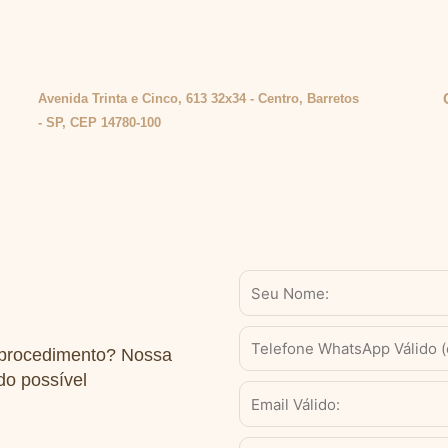
Avenida Trinta e Cinco, 613 32x34 - Centro, Barretos
- SP, CEP 14780-100
Nome
WhatsApp
 procedimento? Nossa
Válido
do possível
(com
Email
DDD)
Serviço