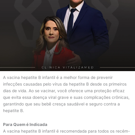
A vacina hepatite B infantil é a melhor forma de prevenir
infecções causadas pelo vírus da hepatite B desde os primeiros
dias de vida. Ao se vacinar, você oferece uma proteção eficaz
que evita essa doença viral grave e suas complicações crônicas,
garantindo que seu bebê cresça saudável e seguro contra a
hepatite B.
Para Quem é Indicada
A vacina hepatite B infantil é recomendada para todos os recém-