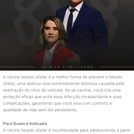
A vacina herpes zóster é a melhor forma de prevenir o herpes
zóster, uma doença viral extremamente dolorosa causada pela
reativação do vírus da varicela. Ao se vacinar, você cria uma
proteção eficaz que evita essa infecção incapacitante e suas
complicações, garantindo que você viva com conforto e
qualidade de vida sem dor persistente.
Para Quem é Indicada
A vacina herpes zóster é recomendada para adolescentes a partir