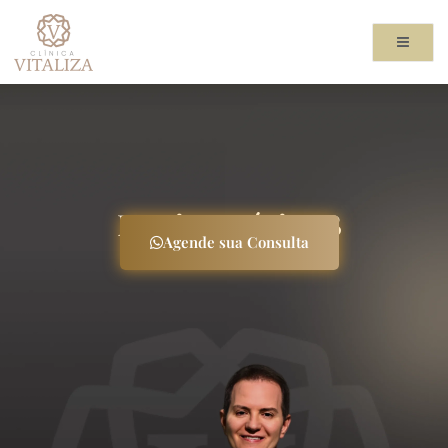
Ir
para
o
conteúdo
Meningocócica B
Agende sua Consulta