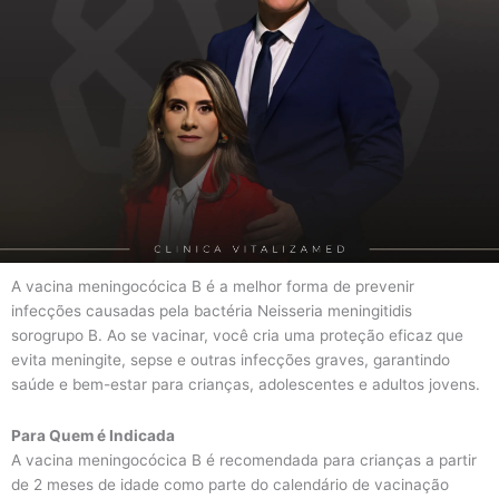
A vacina meningocócica B é a melhor forma de prevenir
infecções causadas pela bactéria Neisseria meningitidis
sorogrupo B. Ao se vacinar, você cria uma proteção eficaz que
evita meningite, sepse e outras infecções graves, garantindo
saúde e bem-estar para crianças, adolescentes e adultos jovens.
Para Quem é Indicada
A vacina meningocócica B é recomendada para crianças a partir
de 2 meses de idade como parte do calendário de vacinação